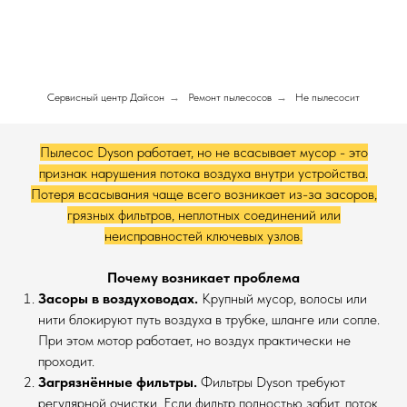
Сервисный центр Дайсон
→
Ремонт пылесосов
→
Не пылесосит
Пылесос Dyson работает, но не всасывает мусор - это
признак нарушения потока воздуха внутри устройства.
Потеря всасывания чаще всего возникает из-за засоров,
грязных фильтров, неплотных соединений или
неисправностей ключевых узлов.
Почему возникает проблема
Засоры в воздуховодах.
Крупный мусор, волосы или
нити блокируют путь воздуха в трубке, шланге или сопле.
При этом мотор работает, но воздух практически не
проходит.
Загрязнённые фильтры.
Фильтры Dyson требуют
регулярной очистки. Если фильтр полностью забит, поток