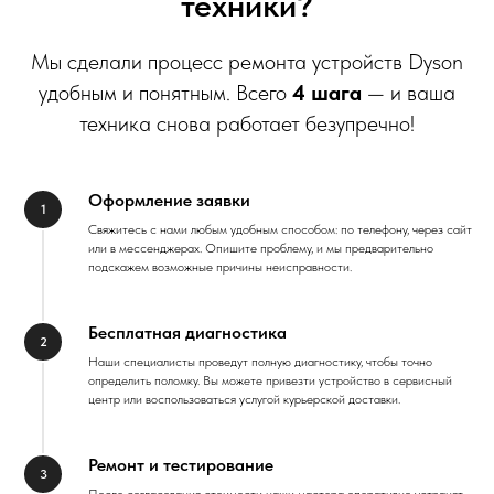
техники?
Мы сделали процесс ремонта устройств Dyson
удобным и понятным. Всего
4 шага
— и ваша
техника снова работает безупречно!
Оформление заявки
Свяжитесь с нами любым удобным способом: по телефону, через сайт
или в мессенджерах. Опишите проблему, и мы предварительно
подскажем возможные причины неисправности.
Бесплатная диагностика
Наши специалисты проведут полную диагностику, чтобы точно
определить поломку. Вы можете привезти устройство в сервисный
центр или воспользоваться услугой курьерской доставки.
Ремонт и тестирование
После согласования стоимости наши мастера оперативно устранят