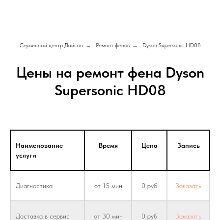
Сервисный центр Дайсон
→
Ремонт фенов
→
Dyson Supersonic HD08
Цены на ремонт фена Dyson
Supersonic HD08
Наименование
Время
Цена
Запись
услуги
Диагностика
от 15 мин
0 руб
Заказать
Доставка в сервис
от 30 мин
0 руб
Заказать