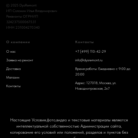
© 2025 DysRemont
ИП Солонин Илья Владимирович
Реквизиты ОГРНИП
324237500067531
ИНН 231004270340
О компании
Контакты
О нас
+7 (499) 110-42-29
Заявка на ремонт
info@dysremont.ru
Доставка
Время работы: Ежедневно с 9:00 до
20:00
Магазин
Адрес: 127018, Москва, ул.
Контакты
Новодмитровская, 2к7
Настоящие Условия,фото,видео и текстовые материалы являются
интеллектуальной собственностью Администрации сайта,
копирование его условий или положений, разделов и пунктов без